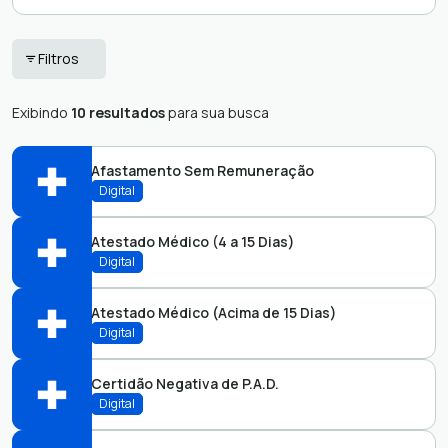
Alunos
Empresas
Filtros
Cidadão
Exibindo
10 resultados
para sua busca
Afastamento Sem Remuneração
Digital
Atestado Médico (4 a 15 Dias)
Protocolo
Digital
Abrir online > Via protocolo 1Doc
Atestado Médico (Acima de 15 Dias)
Perfis:
Protocolo
Digital
Abrir online > Via protocolo 1Doc
Certidão Negativa de P.A.D.
Perfis:
Protocolo
Digital
Abrir online > Via protocolo 1Doc