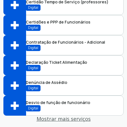
Certidão Tempo de Serviço (professores)
Perfis:
Protocolo
Digital
Abrir online > Via protocolo 1Doc
Certidões e PPP de Funcionários
Perfis:
Protocolo
Digital
Abrir online > Via protocolo 1Doc
Contratação de Funcionários - Adicional
Perfis:
Protocolo
Digital
Abrir online > Via protocolo 1Doc
Declaração Ticket Alimentação
Perfis:
Protocolo
Digital
Abrir online > Via protocolo 1Doc
Denúncia de Assédio
Perfis:
Protocolo
Digital
Abrir online > Via protocolo 1Doc
Desvio de função de funcionário
Perfis:
Ouvidoria
Digital
Abrir online > Via protocolo 1Doc
Mostrar mais serviços
Perfis:
Ouvidoria