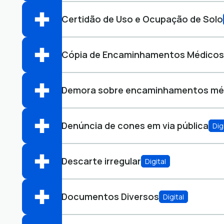
Abrir online > Via protocolo 1Doc
Perfis:
Certidão de Uso e Ocupação de Solo
Protocolo
Abrir online > Via protocolo 1Doc
Perfis:
Cópia de Encaminhamentos Médicos
Protocolo
Abrir online > Via protocolo 1Doc
Perfis:
Demora sobre encaminhamentos mé
Protocolo
Abrir online > Via protocolo 1Doc
Perfis:
Denúncia de cones em via pública
Dig
Ouvidoria
Abrir online > Via protocolo 1Doc
Perfis:
Descarte irregular
Digital
Ouvidoria
Abrir online > Via protocolo 1Doc
Perfis:
Documentos Diversos
Digital
Ouvidoria
Abrir online > Via protocolo 1Doc