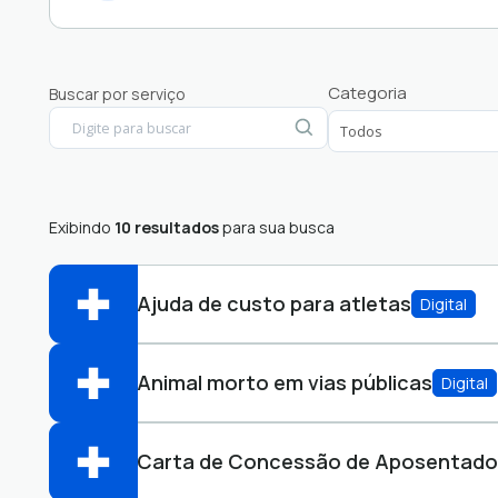
Alunos
Categoria
Buscar por serviço
Empresas
Exibindo
10 resultados
para sua busca
Ajuda de custo para atletas
Digital
Animal morto em vias públicas
Digital
Protocolo
Abrir online > Via protocolo 1Doc
Perfis:
Carta de Concessão de Aposentado
Ouvidoria